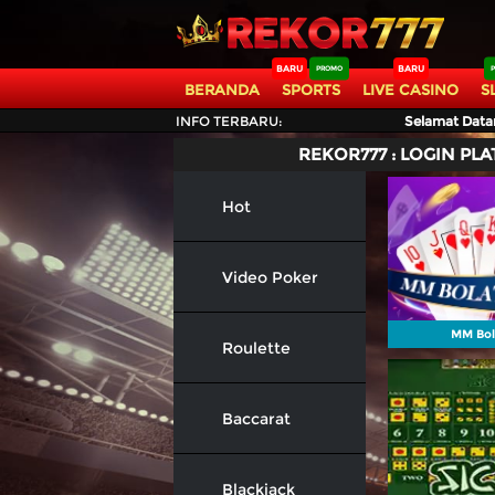
BARU
BARU
PROMO
BERANDA
SPORTS
LIVE CASINO
S
INFO TERBARU:
Selamat Datang Re
REKOR777 : LOGIN PL
Hot
Video Poker
MM Bol
Roulette
Baccarat
Blackjack