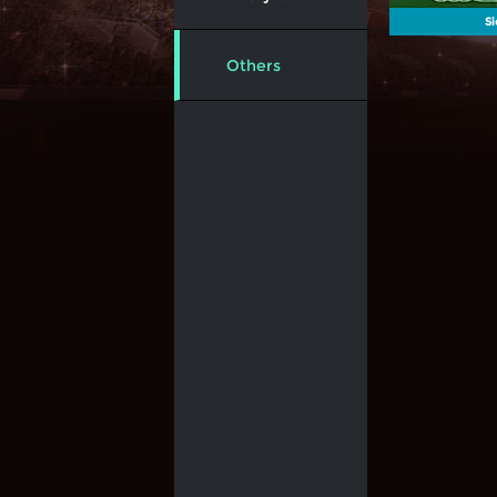
S
Others