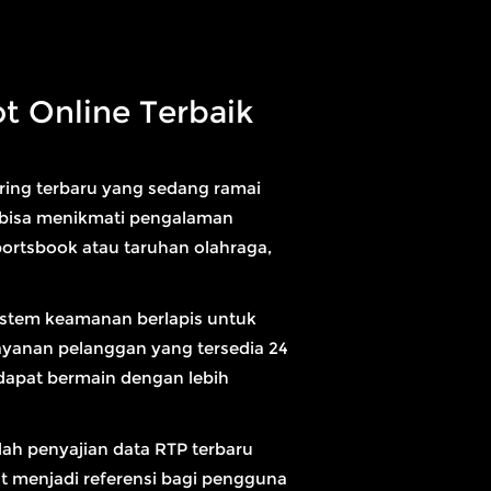
t Online Terbaik
ring terbaru yang sedang ramai
n bisa menikmati pengalaman
 sportsbook atau taruhan olahraga,
istem keamanan berlapis untuk
layanan pelanggan yang tersedia 24
dapat bermain dengan lebih
ah penyajian data RTP terbaru
at menjadi referensi bagi pengguna