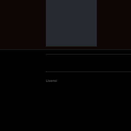
Lisensi