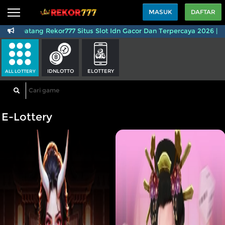
Beranda
MASUK
DAFTAR
atang Rekor777 Situs Slot Idn Gacor Dan Terpercaya 2026 | Promo 
Sports
BARU
PROMO
Live Casino
BARU
IDNLOTTO
ELOTTERY
Slots
ALL LOTTERY
PROMO
IDNLIVE
BARU
Stream N Spin
E-Lottery
Arcade
PROMO
Table Games
Lottery
BARU
PROMO
IDNRaffle
Referral