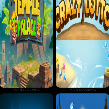
MAIN SEKARANG
MAIN SEKARANG