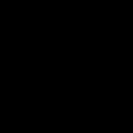
MAIN SEKARANG
MAIN SEKARANG