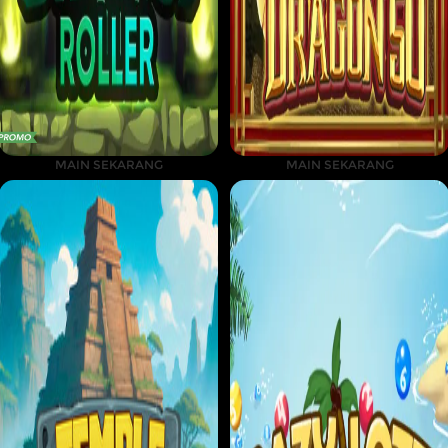
MAIN SEKARANG
MAIN SEKARANG