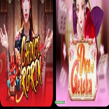
Promosi
Hubungi Kami
Live Chat
Pengaduan Customer
Pilih Bahasa:
MASUK
DAFTAR
&copy; REKOR777 : Login Platform Digital &
Layanan Slot Online Terbaik IDNSlot. Hak Cipta
Dilindungi.
MAIN SEKARANG
MAIN SEKARANG