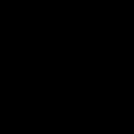
MAIN SEKARANG
MAIN SEKARANG