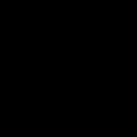
MAIN SEKARANG
MAIN SEKARANG