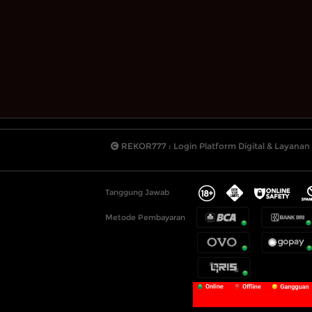
REKOR777 : Login Platform Digital & Layanan S
Tanggung Jawab
Metode Pembayaran