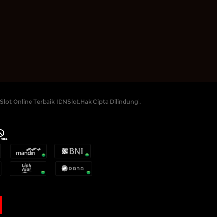
lot Online Terbaik IDNSlot.Hak Cipta Dilindungi.