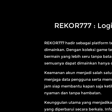
REKOR777 : Logi
REKOR777 hadir sebagai platform t
dimainkan. Dengan koleksi game ter
bermain yang lebih seru tanpa batas.
semuanya dapat dimainkan hanya d
Keamanan akun menjadi salah satu 
menjaga data pengguna serta memast
jam siap membantu kapan saja ket
nyaman dan tanpa hambatan.
Keunggulan utama yang menjadikan 
yang diperbarui secara berkala. In