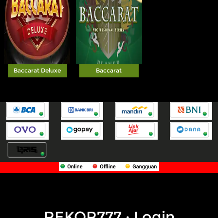
Promosi
Hubungi Kami
Live Chat
Baccarat Deluxe
Baccarat
Pengaduan Customer
Pilih Bahasa:
MASUK
DAFTAR
&copy; REKOR777 : Login Platform Digital &
Layanan Slot Online Terbaik IDNSlot. Hak Cipta
Dilindungi.
REKOR777 : Login