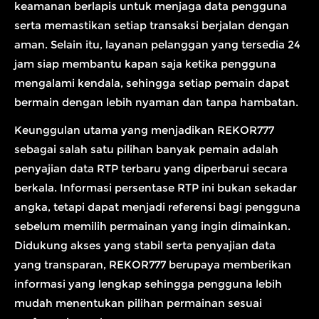
keamanan berlapis untuk menjaga data pengguna
serta memastikan setiap transaksi berjalan dengan
aman. Selain itu, layanan pelanggan yang tersedia 24
jam siap membantu kapan saja ketika pengguna
mengalami kendala, sehingga setiap pemain dapat
bermain dengan lebih nyaman dan tanpa hambatan.
Keunggulan utama yang menjadikan REKOR777
sebagai salah satu pilihan banyak pemain adalah
penyajian data RTP terbaru yang diperbarui secara
berkala. Informasi persentase RTP ini bukan sekadar
angka, tetapi dapat menjadi referensi bagi pengguna
sebelum memilih permainan yang ingin dimainkan.
Didukung akses yang stabil serta penyajian data
yang transparan, REKOR777 berupaya memberikan
informasi yang lengkap sehingga pengguna lebih
mudah menentukan pilihan permainan sesuai