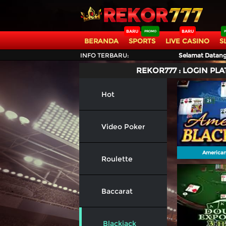
BARU
BARU
PROMO
BERANDA
SPORTS
LIVE CASINO
S
INFO TERBARU:
Selamat Datang Reko
REKOR777 : LOGIN PL
Hot
Video Poker
American
Roulette
Baccarat
Blackjack