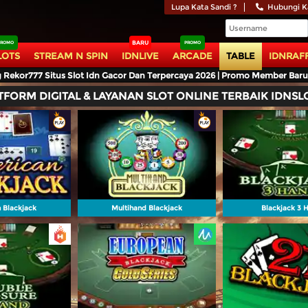
Lupa Kata Sandi ?
Hubungi K
BARU
PROMO
PROMO
LOTS
STREAM N SPIN
IDNLIVE
ARCADE
TABLE
IDNRAF
r777 Situs Slot Idn Gacor Dan Terpercaya 2026 | Promo Member Baru Bonus
ATFORM DIGITAL & LAYANAN SLOT ONLINE TERBAIK IDNS
 Blackjack
Multihand Blackjack
Blackjack 3 