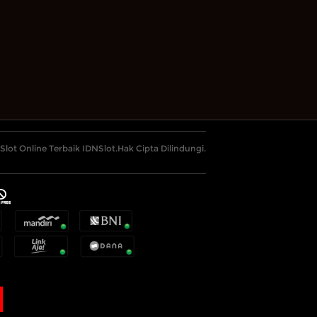
lot Online Terbaik IDNSlot.Hak Cipta Dilindungi.