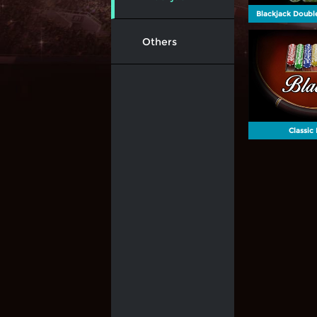
Blackjack Doubl
Others
Classic