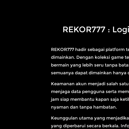
REKOR777 : Logi
REKOR777 hadir sebagai platform t
dimainkan. Dengan koleksi game ter
bermain yang lebih seru tanpa batas.
semuanya dapat dimainkan hanya d
Keamanan akun menjadi salah satu 
menjaga data pengguna serta memast
jam siap membantu kapan saja ket
nyaman dan tanpa hambatan.
Keunggulan utama yang menjadikan 
yang diperbarui secara berkala. In