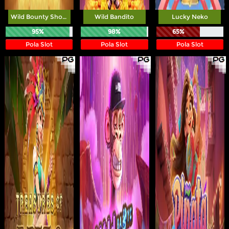
Wild Bounty Showdown
Wild Bandito
Lucky Neko
95%
98%
65%
Pola Slot
Pola Slot
Pola Slot