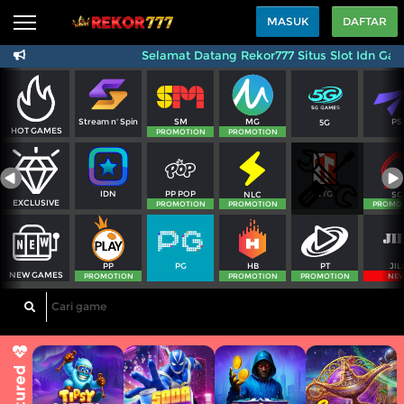
Beranda
MASUK
DAFTAR
Selamat Datang Rekor777 Situs Slot Idn Gacor Da
Sports
BARU
PROMO
Live Casino
BARU
SM
MG
PS
Stream n' Spin
5G
Slots
PROMO
HOT GAMES
PROMOTION
PROMOTION
IDNLIVE
BARU
PP POP
TTG
IDN
NLC
SG
Stream N Spin
EXCLUSIVE
PROMOTION
PROMOTION
PROMO
Arcade
PROMO
PG
PT
PP
HB
JILI
NEW GAMES
Table Games
PROMOTION
PROMOTION
PROMOTION
NE
Lottery
BARU
PROMO
IDNRaffle
Featured
Referral