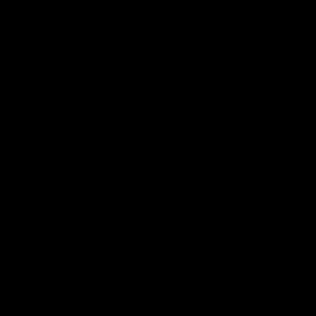
Pola Slot
Pola Slot
Pola Slot