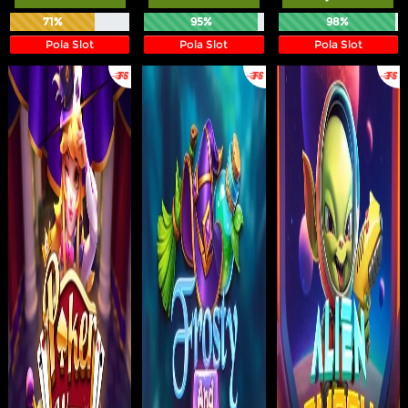
71%
95%
98%
Pola Slot
Pola Slot
Pola Slot