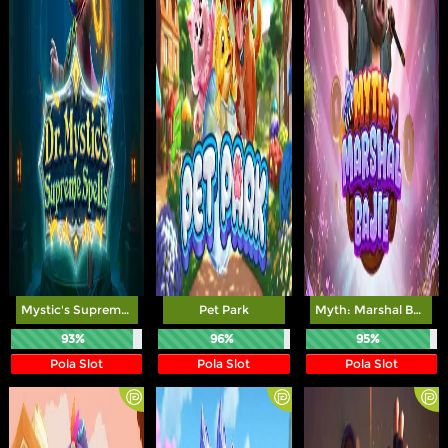
Mystic's Supreme Spells
Pet Park
Myth: Marshal Bajie
93%
96%
95%
Pola Slot
Pola Slot
Pola Slot