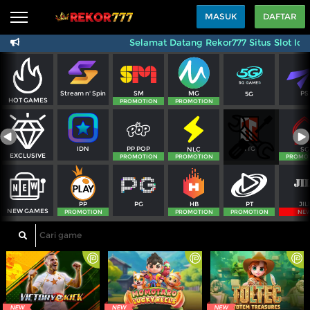
Beranda
MASUK
DAFTAR
Selamat Datang Rekor777 Situs Slot Idn Gac
Sports
BARU
PROMO
Live Casino
BARU
SM
MG
PS
Stream n' Spin
5G
Slots
PROMO
HOT GAMES
PROMOTION
PROMOTION
IDNLIVE
BARU
PP POP
TTG
IDN
NLC
SG
Stream N Spin
EXCLUSIVE
PROMOTION
PROMOTION
PROMO
Arcade
PROMO
PG
PT
PP
HB
JILI
NEW GAMES
Table Games
PROMOTION
PROMOTION
PROMOTION
NE
Lottery
BARU
PROMO
IDNRaffle
Referral