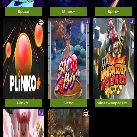
Space
Mines+
Spire+
Plinko+
Sicbo
Minesweeper Hollywood