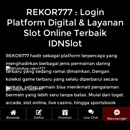
REKOR777 : Login
Platform Digital & Layanan
Slot Online Terbaik
IDNSlot
REKOR777 hadir sebagai platform terpercaya yang
menghadirkan berbagai jenis permainan daring
terbaru yang sedang ramai dimainkan. Dengan
koleksi game terbaru yang selalu diperbarui secara
berkala, setiap pemain bisa menikmati pengalaman
bermain yang lebih seru tanpa batas. Mulai dari togel,
arcade, slot online, live casino, hingga sportsbook
atau taruhan olahraga, semuanya dapat dimainkan
Messenger
Beranda
Daftar
Promosi
Live Chat
hanya dengan satu ID dalam satu akun.
Keamanan akun menjadi salah satu prioritas utama di