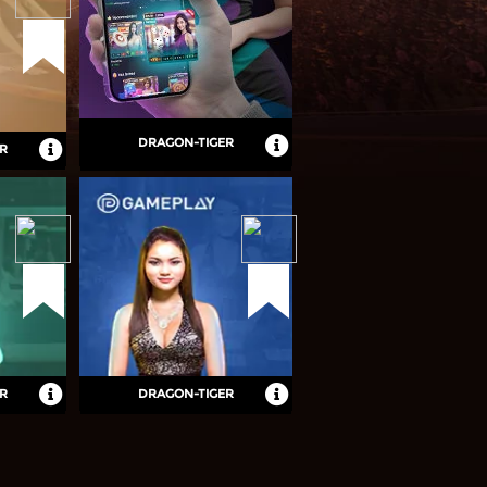
0Rb
30Jt
1
MEJA
DAFTAR
MASUK
ASUK
KEMBALI
DRAGON-TIGER
DRAGON-TIGER
R
R
in
Max
Meja
Min
Max
Rb
30Jt
Baccarat
5Rb
30Jt
Rb
30Jt
Sicbo
500
250Rb
Rb
30Jt
Roulette
1Rb
300Rb
Rb
30Jt
Dragon Tiger
5Rb
1,9Jt
1
4
Special Games
500
1,9Jt
MEJA
MEJA
ASUK
DAFTAR
MASUK
KEMBALI
R
DRAGON-TIGER
R
DRAGON-TIGER