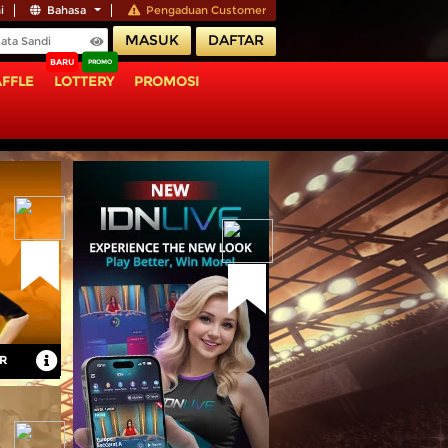
i
Bahasa
Pengaduan Customer
DAFTAR
BARU
PROMO
AFFLE
LOTTERY
PROMOSI
nus Saldo Hingga 100RB| Promo Bonus Harian 10RB | Link Anti Blokir : ww
in
Max
Meja
Min
Max
Rb
5Jt
Baccarat
1Rb
5Jt
Rb
20Jt
Dragon Tiger
1Rb
5Jt
Rb
25Jt
Roulette
1Rb
5Jt
Rb
50Jt
Sicbo
1Rb
5Jt
1
Rb
1Jt
Special Games
1Rb
5Jt
Rb
5Jt
MEJA
1
MEJA
ASUK
R
R
in
Max
Rb
30Jt
Rb
30Jt
0Rb
30Jt