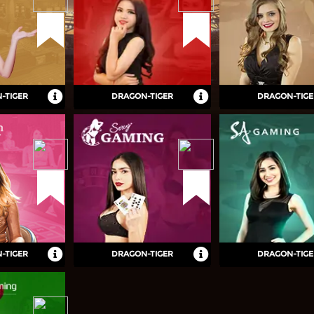
10Rb
10Jt
Dragon Tiger
5Rb
30Jt
Special Games
1
2
1
1Rb
2Jt
MEJA
MEJA
MASUK
DAFTAR
MASUK
DAFTAR
M
BALI
KEMBALI
KEMBALI
-TIGER
DRAGON-TIGER
DRAGON-TIGE
-TIGER
DRAGON-TIGER
DRAGON-TIGE
Min
Max
Meja
Min
Max
Meja
M
1Rb
20Jt
Baccarat
10Rb
30Jt
Baccarat
1
2Rb
10Jt
Dragon Tiger
10Rb
30Jt
Dragon Tiger
1
2Rb
10Jt
Sicbo
10Rb
30Jt
Roulette
1
10Rb
10Jt
Roulette
10Rb
30Jt
Sicbo
1
2
1
10Rb
20Jt
1Rb
10Jt
MEJA
MEJA
MASUK
DAFTAR
MASUK
DAFTAR
M
BALI
KEMBALI
KEMBALI
-TIGER
DRAGON-TIGER
DRAGON-TIGE
-TIGER
DRAGON-TIGER
DRAGON-TIGE
Min
Max
1Rb
5Jt
10Rb
7,5Jt
10Rb
7,5Jt