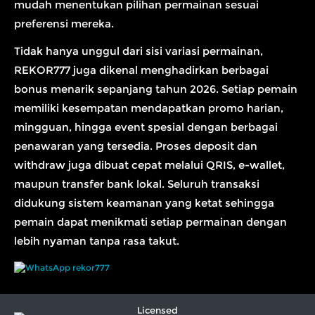
mudah menentukan pilihan permainan sesuai
preferensi mereka.
Tidak hanya unggul dari sisi variasi permainan,
REKOR777 juga dikenal menghadirkan berbagai
bonus menarik sepanjang tahun 2026. Setiap pemain
memiliki kesempatan mendapatkan promo harian,
mingguan, hingga event spesial dengan berbagai
penawaran yang tersedia. Proses deposit dan
withdraw juga dibuat cepat melalui QRIS, e-wallet,
maupun transfer bank lokal. Seluruh transaksi
didukung sistem keamanan yang ketat sehingga
pemain dapat menikmati setiap permainan dengan
lebih nyaman tanpa rasa takut.
Licensed