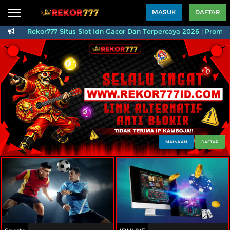
Beranda
MASUK
DAFTAR
atang Rekor777 Situs Slot Idn Gacor Dan Terpercaya 2026 | Promo M
Sports
BARU
PROMO
REKOR777 : Login Platform Di
Live Casino
BARU
Slots
PROMO
IDNLIVE
BARU
Stream N Spin
Arcade
PROMO
MAINKAN
DAFTAR
Table Games
Lottery
BARU
PROMO
IDNRaffle
Referral