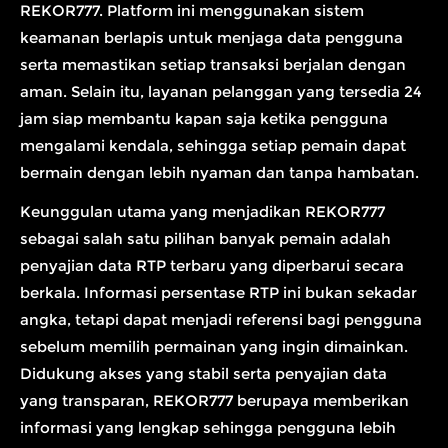
REKOR777. Platform ini menggunakan sistem
keamanan berlapis untuk menjaga data pengguna
serta memastikan setiap transaksi berjalan dengan
aman. Selain itu, layanan pelanggan yang tersedia 24
jam siap membantu kapan saja ketika pengguna
mengalami kendala, sehingga setiap pemain dapat
bermain dengan lebih nyaman dan tanpa hambatan.
Keunggulan utama yang menjadikan REKOR777
sebagai salah satu pilihan banyak pemain adalah
penyajian data RTP terbaru yang diperbarui secara
berkala. Informasi persentase RTP ini bukan sekadar
angka, tetapi dapat menjadi referensi bagi pengguna
sebelum memilih permainan yang ingin dimainkan.
Didukung akses yang stabil serta penyajian data
yang transparan, REKOR777 berupaya memberikan
informasi yang lengkap sehingga pengguna lebih