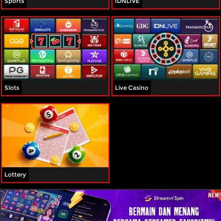
Sports
IDNLIVE
Promosi
Hubungi Kami
Live Chat
Pengaduan Customer
Slots
Live Casino
Pilih Bahasa:
MASUK
DAFTAR
&copy; REKOR777 : Login Platform Digital &
Lottery
Layanan Slot Online Terbaik IDNSlot. Hak Cipta
Dilindungi.